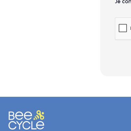
Je con
Taille
Access
Je 
(e