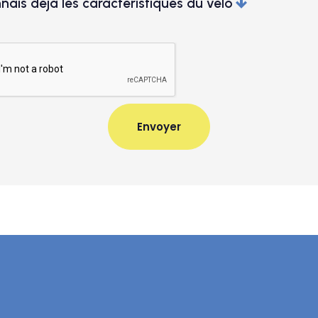
nais déjà les caractéristiques du vélo
Couleur
oires
souhaite la maintenance
Je souhaite l'assurance
n cas d'achat uniquement)
(en cas d'achat uniquement