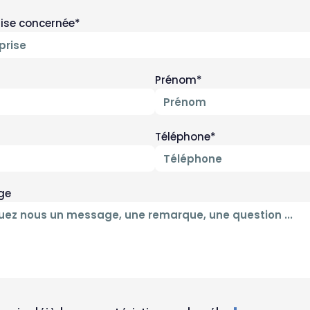
rise concernée*
Prénom*
Téléphone*
ge