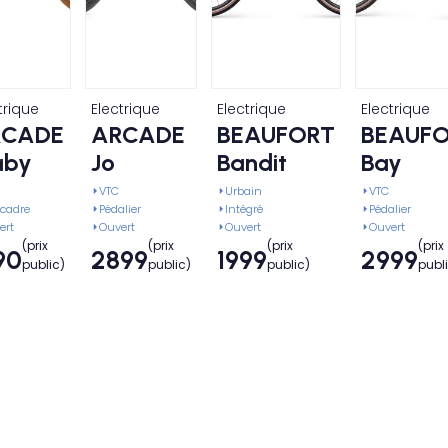
trique
Electrique
Electrique
Electrique
RCADE
ARCADE
BEAUFORT
BEAUF
aby
Jo
Bandit
Bay
VTC
Urbain
VTC
 cadre
Pédalier
Intégré
Pédalier
ert
Ouvert
Ouvert
Ouvert
(prix
(prix
(prix
(prix
90
2899
1999
2999
public)
public)
public)
publ