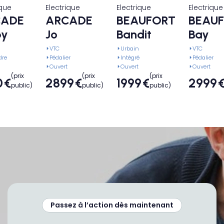
ique
Electrique
Electrique
Electrique
CADE
ARCADE
BEAUFORT
BEAU
y
Jo
Bandit
Bay
VTC
Urbain
VTC
dre
Pédalier
Intégré
Pédalier
Ouvert
Ouvert
Ouvert
(prix
(prix
(prix
0
€
2899
€
1999
€
2999
public)
public)
public)
Passez à l’action dès maintenant