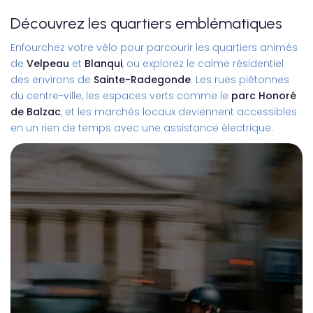
Découvrez les quartiers emblématiques
Enfourchez votre vélo pour parcourir les quartiers animés
de
Velpeau
et
Blanqui
, ou explorez le calme résidentiel
des environs de
Sainte-Radegonde
. Les rues piétonnes
du centre-ville, les espaces verts comme le
parc Honoré
de Balzac
, et les marchés locaux deviennent accessibles
en un rien de temps avec une assistance électrique.