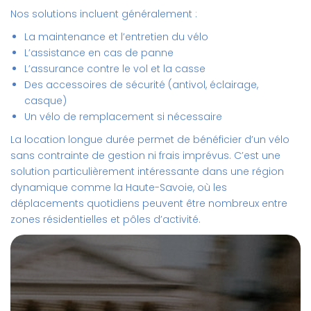
Nos solutions incluent généralement :
La maintenance et l’entretien du vélo
L’assistance en cas de panne
L’assurance contre le vol et la casse
Des accessoires de sécurité (antivol, éclairage,
casque)
Un vélo de remplacement si nécessaire
La
location longue durée
permet de bénéficier d’un vélo
sans contrainte de gestion ni frais imprévus. C’est une
solution particulièrement intéressante dans une région
dynamique comme la Haute-Savoie, où les
déplacements quotidiens peuvent être nombreux entre
zones résidentielles et pôles d’activité.