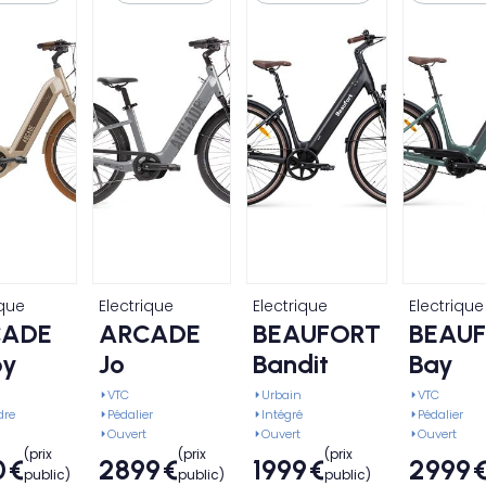
ique
Electrique
Electrique
Electrique
CADE
ARCADE
BEAUFORT
BEAU
y
Jo
Bandit
Bay
VTC
Urbain
VTC
dre
Pédalier
Intégré
Pédalier
Ouvert
Ouvert
Ouvert
(prix
(prix
(prix
0
€
2899
€
1999
€
2999
public)
public)
public)