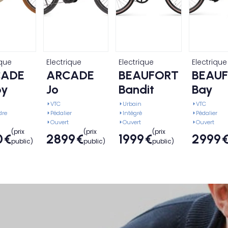
ique
Electrique
Electrique
Electrique
CADE
ARCADE
BEAUFORT
BEAU
y
Jo
Bandit
Bay
VTC
Urbain
VTC
dre
Pédalier
Intégré
Pédalier
Ouvert
Ouvert
Ouvert
(prix
(prix
(prix
0
€
2899
€
1999
€
2999
public)
public)
public)