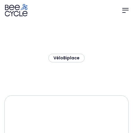
Vélo
Biplace
RITMIC Duo