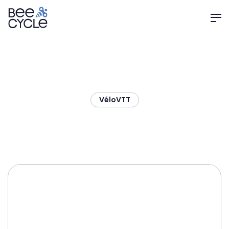
Vélo
VTT
SUNN Rage S1