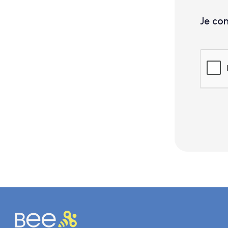
Je con
Taille
Access
Je 
(e