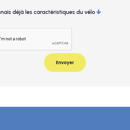
nais déjà les caractéristiques du vélo
Couleur
oires
souhaite la maintenance
Je souhaite l'assurance
n cas d'achat uniquement)
(en cas d'achat uniquement