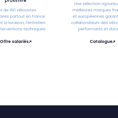
proximité
Une sélection rigoure
us de 150 vélocistes
meilleures marques fra
aires partout en France
et européennes garanti
 la livraison, l'entretien
collaborateurs des vélos
interventions techniques.
performants et dura
Offre salariés
Catalogue
Offre salariés
Catalogue