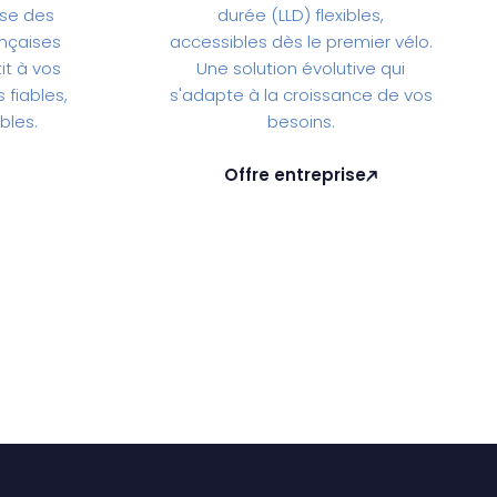
use des
durée (LLD) flexibles,
nçaises
accessibles dès le premier vélo.
t à vos
Une solution évolutive qui
 fiables,
s'adapte à la croissance de vos
bles.
besoins.
Offre entreprise
Offre entreprise