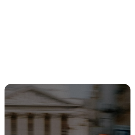
riese-
muller-
urban-
line