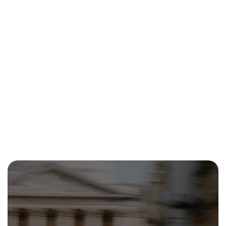
cyclistes-
depensent-
autant-
5c01b